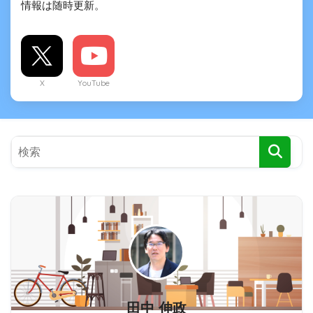
情報は随時更新。
X
YouTube
田中 伸政