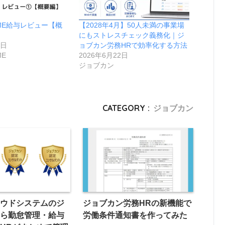
TIME給与レビュー【概
【2028年4月】50人未満の事業場
にもストレスチェック義務化｜ジ
8日
ョブカン労務HRで効率化する方法
ME
2026年6月22日
ジョブカン
CATEGORY :
ジョブカン
ラウドシステムのジ
ジョブカン労務HRの新機能で
なら勤怠管理・給与
労働条件通知書を作ってみた