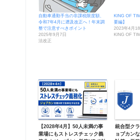
自動車通勤手当の非課税限度額、
KING OF 
令和7年4月に遡及改正へ！年末調
要編】
整で注意すべきポイント
2023年4月1
2025年9月7日
KING OF TI
法改正
【2028年4月】50人未満の事
統合型ク
業場にもストレスチェック義
ョブカン