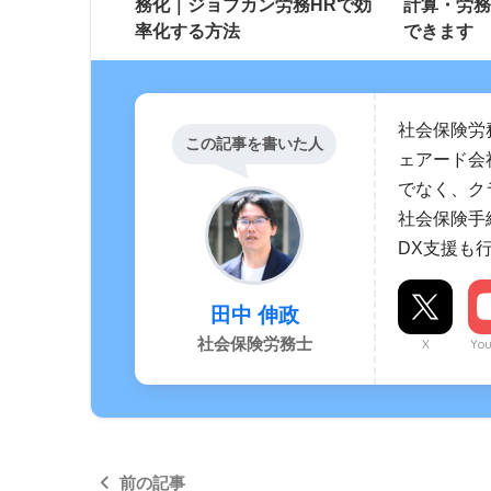
務化｜ジョブカン労務HRで効
計算・労務
率化する方法
できます
社会保険労
この記事を書いた人
ェアード会
でなく、ク
社会保険手
DX支援も
田中 伸政
社会保険労務士
X
Yo
前の記事