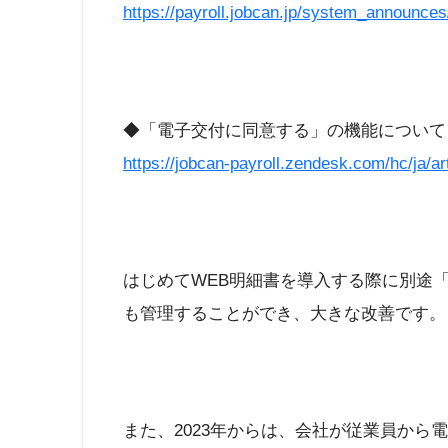
https://payroll.jobcan.jp/system_announce
◆「電子交付に同意する」の機能について
https://jobcan-payroll.zendesk.com/hc/ja/a
はじめてWEB明細書を導入する際に別途
も管理することができ、大きな改善です。
また、2023年からは、会社が従業員か