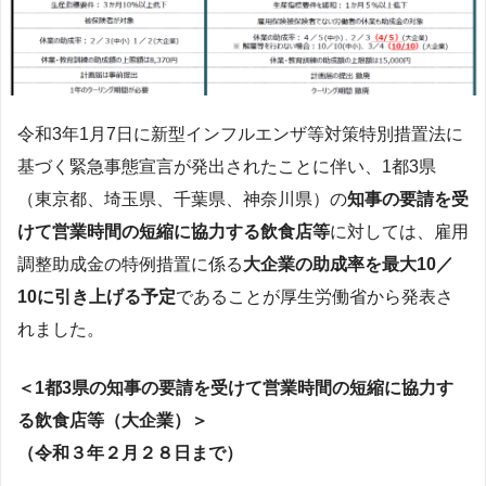
令和3年1月7日に新型インフルエンザ等対策特別措置法に
基づく緊急事態宣言が発出されたことに伴い、1都3県
（東京都、埼玉県、千葉県、神奈川県）の
知事の要請を受
けて営業時間の短縮に協力する飲食店等
に対しては、雇用
調整助成金の特例措置に係る
大企業の助成率を最大10／
10に引き上げる予定
であることが厚生労働省から発表さ
れました。
＜1都3県の知事の要請を受けて営業時間の短縮に協力す
る飲食店等（大企業）＞
（令和３年２月２８日まで）