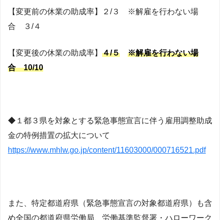
【変更前の休業の助成率】２/３ ※解雇を行わない場
合 ３/４
【変更後の休業の助成率】
４/５
※解雇を行わない場
合 10/10
◆１都３県を対象とする緊急事態宣言に伴う雇用調整助成
金の特例措置の拡大について
https://www.mhlw.go.jp/content/11603000/000716521.pdf
また、特定都道府県（緊急事態宣言の対象都道府県）も含
め全国の都道府県労働局、労働基準監督署・ハローワーク