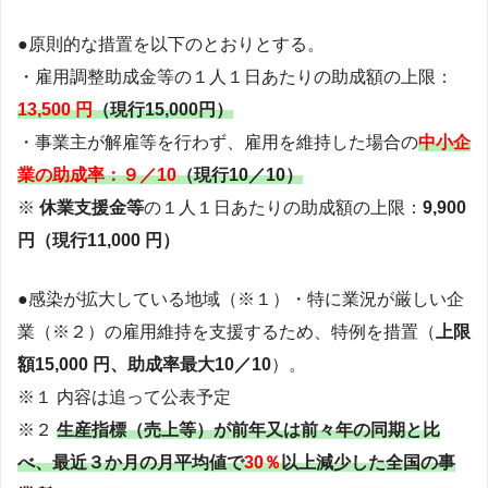
●原則的な措置を以下のとおりとする。
・雇用調整助成金等の１人１日あたりの助成額の上限：
13,500 円
（現行15,000円）
・事業主が解雇等を行わず、雇用を維持した場合の
中小企
業の助成率：９／10
（現行10／10）
※
休業支援金等
の１人１日あたりの助成額の上限：
9,900
円（現行11,000 円）
●感染が拡大している地域（※１）・特に業況が厳しい企
業（※２）の雇用維持を支援するため、特例を措置（
上限
額15,000 円、助成率最大10／10
）。
※１ 内容は追って公表予定
※２
生産指標（売上等）が前年又は前々年の同期と比
べ、最近３か月の月平均値で
30％
以上減少した全国の事