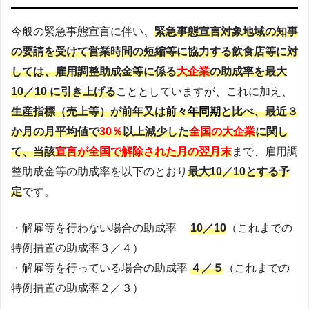
今般の緊急事態宣言に伴い、
緊急事態宣言対象地域の知事
の要請を受けて営業時間の短縮等に協力する飲食店等に対
しては、雇用調整助成金等に係る
大企業
の助成率を最大
10／10 に引き上げる
こととしていますが、これに加え、
生産指標（売上等）が前年又は
前々年同期
と比べ、最近３
か月の月平均値で
30％
以上減少した
全国の大企業
に関し
て、当該
宣言が全国で解除された月の翌月末
まで、雇用調
整助成金等の助成率を以下のとおり
最大10／10とする予
定
です。
・解雇等を行わない場合の助成率
10／10
（これまでの
特例措置の助成率３／４）
・解雇等を行っている場合の助成率
４／５
（これまでの
特例措置の助成率２／３）