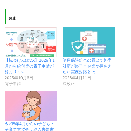
関連
【協会けんぽDX】2026年1
健康保険組合の届出で外字
月から給付等の電子申請が
対応が終了？企業が押さえ
始まります
たい実務対応とは
2025年10月6日
2026年4月11日
電子申請
法改正
令和8年4月からの子ども・
子育て支援金は納入告知書