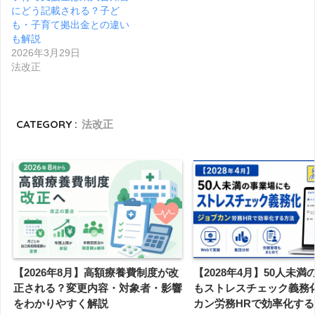
にどう記載される？子ど
も・子育て拠出金との違い
も解説
2026年3月29日
法改正
CATEGORY :
法改正
【2026年8月】高額療養費制度が改
【2028年4月】50人未
正される？変更内容・対象者・影響
もストレスチェック義務
をわかりやすく解説
カン労務HRで効率化す