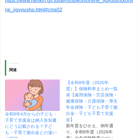
https://www.nenkin.go.jp/denshibenri/online_jigyousho/onli
ne_jigyousho.html#cms02
関連
【令和8年度（2026年
度）】保険料率まとめ一覧
表【雇用保険・労災保険・
健康保険・介護保険・厚生
年金保険・子ども子育て拠
出金・子ども子育て支援
令和8年4月からの子ども・
金】
子育て支援金は納入告知書
新年度をひかえ、例年通
にどう記載される？子ど
り、令和8年度（2026年
も・子育て拠出金との違い