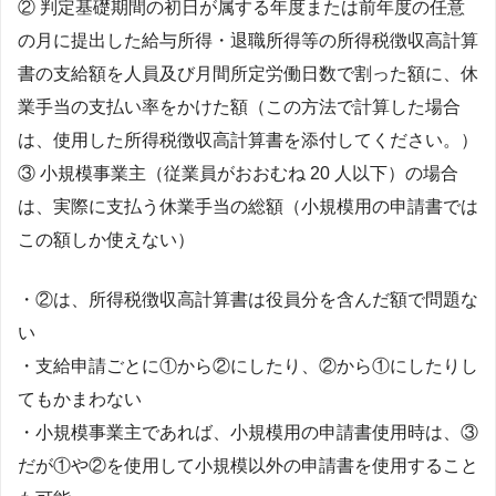
② 判定基礎期間の初日が属する年度または前年度の任意
の月に提出した給与所得・退職所得等の所得税徴収高計算
書の支給額を人員及び月間所定労働日数で割った額に、休
業手当の支払い率をかけた額（この方法で計算した場合
は、使用した所得税徴収高計算書を添付してください。）
③ 小規模事業主（従業員がおおむね 20 人以下）の場合
は、実際に支払う休業手当の総額（小規模用の申請書では
この額しか使えない）
・②は、所得税徴収高計算書は役員分を含んだ額で問題な
い
・支給申請ごとに①から②にしたり、②から①にしたりし
てもかまわない
・小規模事業主であれば、小規模用の申請書使用時は、③
だが①や②を使用して小規模以外の申請書を使用すること