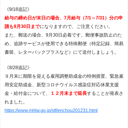
《9/18追記》
給与の締め日が末日の場合、7月給与（7/1～7/31）分の申
請も9月30日まで
になりますので、ご注意ください。
また、郵送の場合、9月30日必着です。郵便事故防止のた
め、追跡サービスが使用できる特殊郵便（特定記録、簡易
書留、レターパックプラスなど）にて送付しましょう。
《8/28追記》
９月末に期限を迎える雇用調整助成金の特例措置、緊急雇
用安定助成金、新型コロナウイルス感染症対応休業支援
金・給付金について、
１２月末まで延長
することが発表さ
れました。
https://www.mhlw.go.jp/stf/enchou201231.html