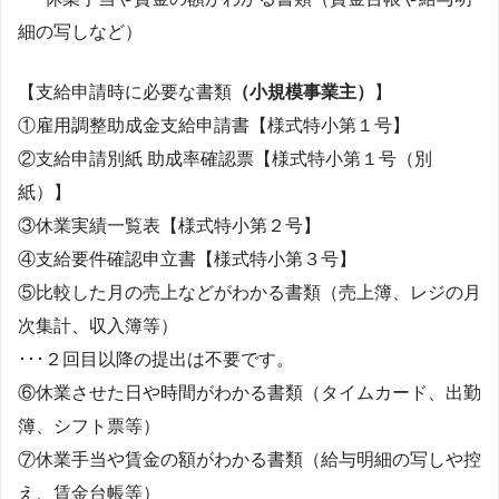
細の写しなど）
【支給申請時に必要な書類
（小規模事業主）
】
①雇用調整助成金支給申請書【様式特小第１号】
②支給申請別紙 助成率確認票【様式特小第１号（別
紙）】
③休業実績一覧表【様式特小第２号】
④支給要件確認申立書【様式特小第３号】
⑤比較した月の売上などがわかる書類（売上簿、レジの月
次集計、収入簿等）
･･･２回目以降の提出は不要です。
⑥休業させた日や時間がわかる書類（タイムカード、出勤
簿、シフト票等）
⑦休業手当や賃金の額がわかる書類（給与明細の写しや控
え、賃金台帳等）