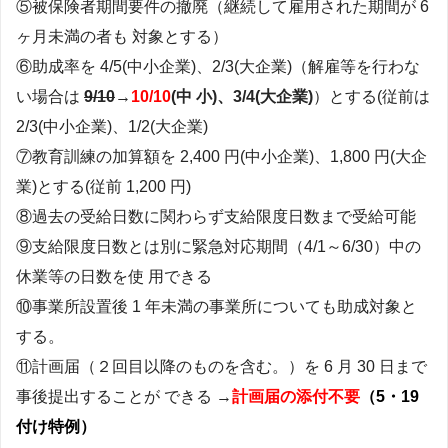
⑤被保険者期間要件の撤廃（継続して雇用された期間が 6
ヶ月未満の者も 対象とする）
⑥助成率を 4/5(中小企業)、2/3(大企業)（解雇等を行わな
い場合は
9/10
→
10/10
(中 小)、3/4(大企業)
）とする(従前は
2/3(中小企業)、1/2(大企業)
⑦教育訓練の加算額を 2,400 円(中小企業)、1,800 円(大企
業)とする(従前 1,200 円)
⑧過去の受給日数に関わらず支給限度日数まで受給可能
⑨支給限度日数とは別に緊急対応期間（4/1～6/30）中の
休業等の日数を使 用できる
⑩事業所設置後 1 年未満の事業所についても助成対象と
する。
⑪計画届（２回目以降のものを含む。）を 6 月 30 日まで
事後提出することが できる →
計画届の添付不要
（5・19
付け特例）