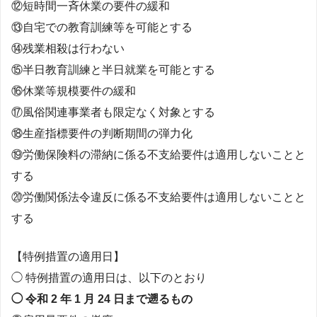
⑫短時間一斉休業の要件の緩和
⑬自宅での教育訓練等を可能とする
⑭残業相殺は行わない
⑮半日教育訓練と半日就業を可能とする
⑯休業等規模要件の緩和
⑰風俗関連事業者も限定なく対象とする
⑱生産指標要件の判断期間の弾力化
⑲労働保険料の滞納に係る不支給要件は適用しないことと
する
⑳労働関係法令違反に係る不支給要件は適用しないことと
する
【特例措置の適用日】
◯ 特例措置の適用日は、以下のとおり
◯ 令和 2 年 1 月 24 日まで遡るもの