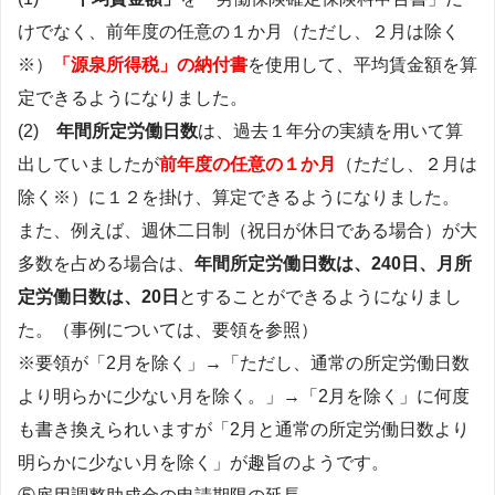
けでなく、前年度の任意の１か月（ただし、２月は除く
※）
「源泉所得税」の納付書
を使用して、平均賃金額を算
定できるようになりました。
(2)
年間所定労働日数
は、過去１年分の実績を用いて算
出していましたが
前年度の任意の１か月
（ただし、２月は
除く※）に１２を掛け、算定できるようになりました。
また、例えば、週休二日制（祝日が休日である場合）が大
多数を占める場合は、
年間所定労働日数は、240日、月所
定労働日数は、20日
とすることができるようになりまし
た。（事例については、要領を参照）
※要領が「2月を除く」→「ただし、通常の所定労働日数
より明らかに少ない月を除く。」→「2月を除く」に何度
も書き換えられいますが「2月と通常の所定労働日数より
明らかに少ない月を除く」が趣旨のようです。