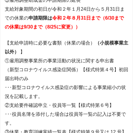
⑤雇用調整助成金の申請期限の延長
支給対象期間の初日が令和２年１月24日から５月31日ま
での休業の
申請期限は
令和２年８月31日まで（6/30まで
の休業は9/30まで（8/25に変更））
【支給申請時に必要な書類（休業の場合）
（小規模事業主
以外）
】
①雇用調整事業所の事業活動の状況に関する申出書
（新型コロナウイルス感染症関係）【様式特第４号】初回
届出時のみ
･･･新型コロナウイルス感染症の影響による事業縮小の状
況を記載します。
②支給要件確認申立・役員等一覧【様式特第６号】
･･･役員名簿を添付した場合は役員等一覧の記入は不要で
す。
③休業・教育訓練実績一覧表【様式特第９号又は 12 号】