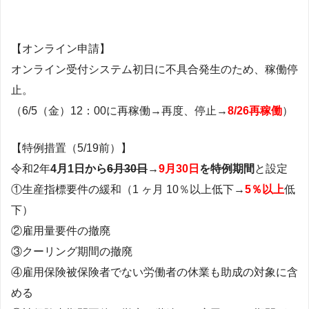
【オンライン申請】
オンライン受付システム初日に不具合発生のため、稼働停
止。
（6/5（金）12：00に再稼働→再度、停止→
8/26再稼働
）
【特例措置（5/19前）】
令和2年
4月1日から
6月30日
→
9月30日
を特例期間
と設定
①生産指標要件の緩和（1 ヶ月 10％以上低下→
5％以上
低
下）
②雇用量要件の撤廃
③クーリング期間の撤廃
④雇用保険被保険者でない労働者の休業も助成の対象に含
める