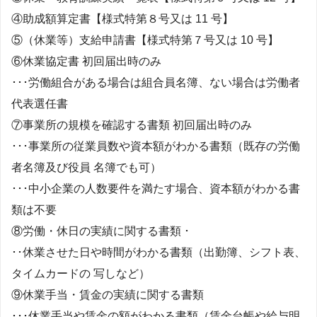
④助成額算定書【様式特第８号又は 11 号】
⑤（休業等）支給申請書【様式特第７号又は 10 号】
⑥休業協定書 初回届出時のみ
･･･労働組合がある場合は組合員名簿、ない場合は労働者
代表選任書
⑦事業所の規模を確認する書類 初回届出時のみ
･･･事業所の従業員数や資本額がわかる書類（既存の労働
者名簿及び役員 名簿でも可）
･･･中小企業の人数要件を満たす場合、資本額がわかる書
類は不要
⑧労働・休日の実績に関する書類 ･
･･休業させた日や時間がわかる書類（出勤簿、シフト表、
タイムカードの 写しなど）
⑨休業手当・賃金の実績に関する書類
･･･休業手当や賃金の額がわかる書類（賃金台帳や給与明