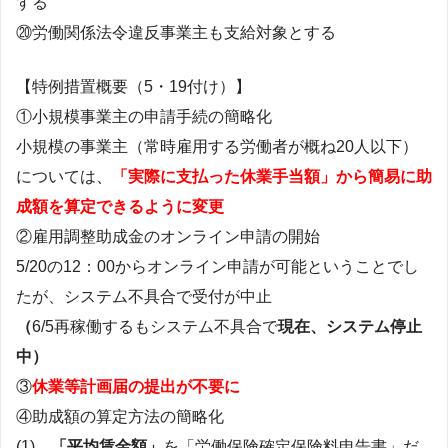
する
⑳労働関係法令違反事業主も支給対象とする
【特例措置概要（5・19付け）】
①小規模事業主の申請手続の簡略化
小規模の事業主（常時雇用する労働者が概ね20人以下）
については
、
「実際に支払った休業手当額」から簡易に助
成額を算定できるように変更
②雇用調整助成金のオンライン申請の開始
5/20の12：00からオンライン申請が可能ということでし
たが、システム不具合で受付が中止
（
6/5再稼働するもシステム不具合で
現在、システム停止
中）
③
休業等計画届の提出が不要に
④助成額の算定方法の簡略化
(1)
「平均賃金額」
を「労働保険確定保険料申告書」だ