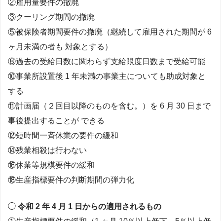
②雇用量要件の撤廃
③クーリング期間の撤廃
⑤被保険者期間要件の撤廃（継続して雇用された期間が 6
ヶ月未満の者も 対象とする）
⑧過去の受給日数に関わらず支給限度日数まで受給可能
⑩事業所設置後 1 年未満の事業主についても助成対象と
する
⑪計画届（２回目以降のものを含む。）を 6 月 30 日まで
事後提出することが できる
⑫短時間一斉休業の要件の緩和
⑭残業相殺は行わない
⑯休業等規模要件の緩和
⑱生産指標要件の判断期間の弾力化
◯
令和 2 年 4 月 1 日からの適用されるもの