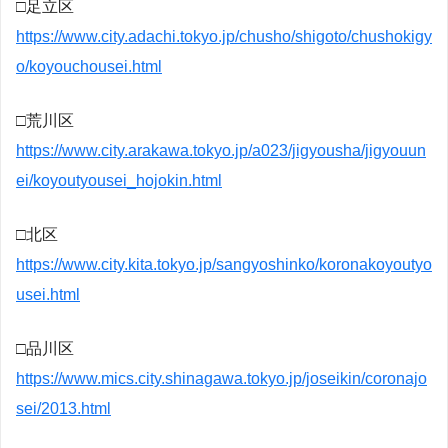
□足立区
https://www.city.adachi.tokyo.jp/chusho/shigoto/chushokigy
o/koyouchousei.html
□荒川区
https://www.city.arakawa.tokyo.jp/a023/jigyousha/jigyouun
ei/koyoutyousei_hojokin.html
□北区
https://www.city.kita.tokyo.jp/sangyoshinko/koronakoyoutyo
usei.html
□品川区
https://www.mics.city.shinagawa.tokyo.jp/joseikin/coronajo
sei/2013.html