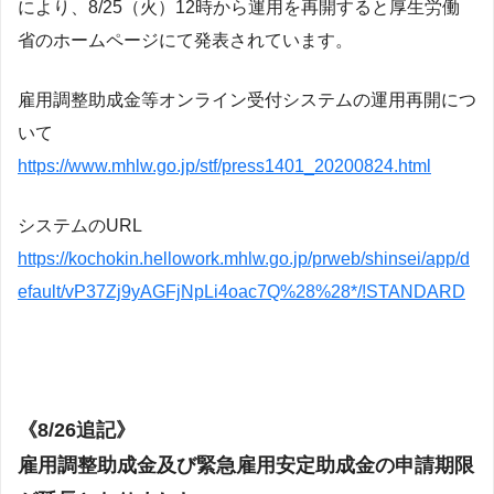
により、8/25（火）12時から運用を再開すると厚生労働
省のホームページにて発表されています。
雇用調整助成金等オンライン受付システムの運用再開につ
いて
https://www.mhlw.go.jp/stf/press1401_20200824.html
システムのURL
https://kochokin.hellowork.mhlw.go.jp/prweb/shinsei/app/d
efault/vP37Zj9yAGFjNpLi4oac7Q%28%28*/!STANDARD
《8/26追記》
雇用調整助成金及び緊急雇用安定助成金の申請期限