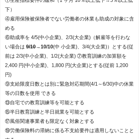
①生産指標要件の緩和（1 ヶ月 10％以上低下→5％以上低
下）
④雇用保険被保険者でない労働者の休業も助成の対象に含
める
⑥助成率を 4/5(中小企業)、2/3(大企業)（解雇等を行わな
い場合は
9/10
→10/10
(中 小企業)、3/4(大企業)）とする(従
前は 2/3(中小企業)、1/2(大企業) ⑦教育訓練の加算額を
2,400 円(中小企業)、1,800 円(大企業)とする(従前 1,200
円)
⑨支給限度日数とは別に緊急対応期間(4/1～6/30)中の休業
等の日数を使用 できる
⑬自宅での教育訓練等を可能とする
⑮半日教育訓練と半日就業を可能とする
⑰風俗関連事業者も限定なく対象とする
⑲労働保険料の滞納に係る不支給要件は適用しないことと