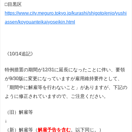
□目黒区
https://www.city.meguro.tokyo.jp/kurashi/shigoto/enjo/yushi
assen/koyouanteikajyoseikin.html
《10/14追記》
特例措置の期間が12/31に延長になったことに伴い、要領
が9/30版に変更になっていますが雇用維持要件として、
「期間中に解雇等を行わないこと」がありますが、下記の
ように修正されていますので、ご注意ください。
（旧）解雇等
↓
（新）解雇等（
解雇予告を含む
。以下同じ。）