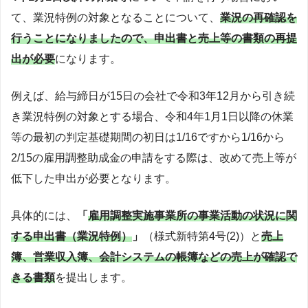
て、業況特例の対象となることについて、
業況の再確認を
行うことになりましたので、申出書と売上等の書類の再提
出が必要
になります。
例えば、給与締日が15日の会社で令和3年12月から引き続
き業況特例の対象とする場合、令和4年1月1日以降の休業
等の最初の判定基礎期間の初日は1/16ですから1/16から
2/15の雇用調整助成金の申請をする際は、改めて売上等が
低下した申出が必要となります。
具体的には、
「
雇用調整実施事業所の事業活動の状況に関
する申出書（業況特例）
」
（様式新特第4号(2)）と
売上
簿、営業収入簿、会計システムの帳簿などの売上が確認で
きる書類
を提出します。